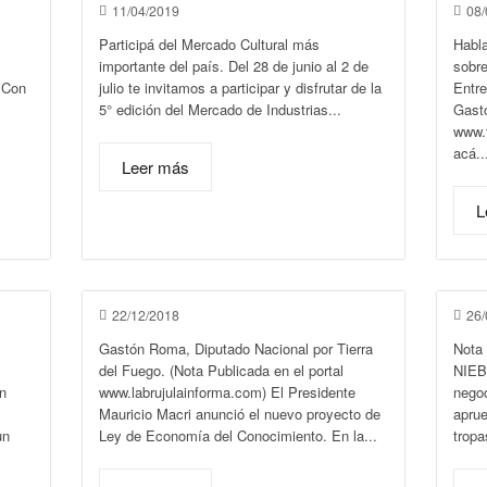
11/04/2019
08/
Participá del Mercado Cultural más
Habl
importante del país. Del 28 de junio al 2 de
sobre
 Con
julio te invitamos a participar y disfrutar de la
Entre
5° edición del Mercado de Industrias...
Gast
www.
acá..
Leer más
L
22/12/2018
26/
Gastón Roma, Diputado Nacional por Tierra
Nota
del Fuego. (Nota Publicada en el portal
NIEB
n
www.labrujulainforma.com) El Presidente
negoc
Mauricio Macri anunció el nuevo proyecto de
aprue
un
Ley de Economía del Conocimiento. En la...
tropa