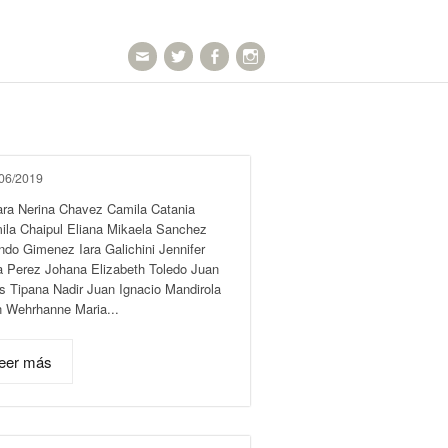
go
06/2019
ara Nerina Chavez Camila Catania
ila Chaipul Eliana Mikaela Sanchez
do Gimenez Iara Galichini Jennifer
a Perez Johana Elizabeth Toledo Juan
s Tipana Nadir Juan Ignacio Mandirola
n Wehrhanne Maria...
eer más