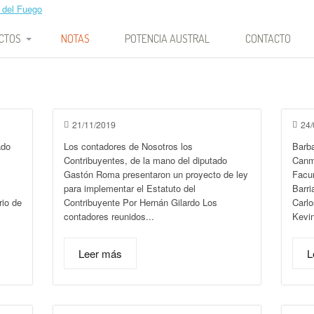
tado Nacional – Tierra del Fue
CTOS
NOTAS
POTENCIA AUSTRAL
CONTACTO
TOS DE LEY
CTOS DE
RACIÓN
21/11/2019
24/
ado
Los contadores de Nosotros los
Barb
CTOS DE
Contribuyentes, de la mano del diputado
Canm
UCIÓN
Gastón Roma presentaron un proyecto de ley
Facun
para implementar el Estatuto del
Barri
rio de
Contribuyente Por Hernán Gilardo Los
Carlo
contadores reunidos...
Kevi
Leer más
L