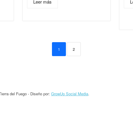
Leer más
L
1
2
erra del Fuego - Diseño por:
GrowUp Social Media
.