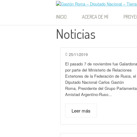
Ir a la página
Gastón Roma – Dipu
INICIO
ACERCA DE MÍ
PROYE
Noticias
PROYEC
PROYE
DECLA
25/11/2019
El pasado 7 de noviembre fue Galardon
PROYE
por parte del Ministerio de Relaciones
RESOL
Exteriores de la Federación de Rusia, el
Diputado Nacional Carlos Gastón
Roma, Presidente del Grupo Parlamenta
Amistad Argentino-Ruso...
Leer más