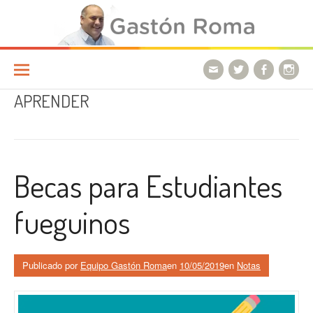
Ir a la página
APRENDER
Becas para Estudiantes
fueguinos
Publicado por
Equipo Gastón Roma
en
10/05/2019
en
Notas