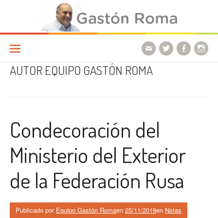
Ir a la página
AUTOR
EQUIPO GASTÓN ROMA
Condecoración del
Ministerio del Exterior
de la Federación Rusa
Publicado por
Equipo Gastón Roma
en
25/11/2019
en
Notas