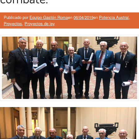
Publicado por
Equipo Gastón Roma
en
06/04/2019
en
Potencia Austral
,
Proyectos
,
Proyectos de ley