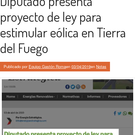
Diputado presenta
proyecto de ley para
estimular eólica en Tierra
del Fuego
Publicado por
Equipo Gastón Roma
en
03/04/2019
en
Notas