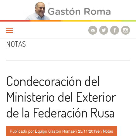
Ir a la página
NOTAS
Condecoración del
Ministerio del Exterior
de la Federación Rusa
Publicado por
Equipo Gastón Roma
en
25/11/2019
en
Notas