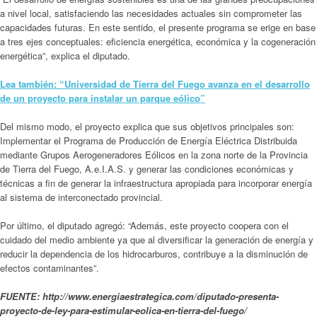
a nivel local, satisfaciendo las necesidades actuales sin comprometer las
capacidades futuras. En este sentido, el presente programa se erige en base
a tres ejes conceptuales: eficiencia energética, económica y la cogeneración
energética”, explica el diputado.
Lea también: “Universidad de Tierra del Fuego avanza en el desarrollo
de un proyecto para instalar un parque eólico”
Del mismo modo, el proyecto explica que sus objetivos principales son:
Implementar el Programa de Producción de Energía Eléctrica Distribuida
mediante Grupos Aerogeneradores Eólicos en la zona norte de la Provincia
de Tierra del Fuego, A.e.I.A.S. y generar las condiciones económicas y
técnicas a fin de generar la infraestructura apropiada para incorporar energía
al sistema de interconectado provincial.
Por último, el diputado agregó: “Además, este proyecto coopera con el
cuidado del medio ambiente ya que al diversificar la generación de energía y
reducir la dependencia de los hidrocarburos, contribuye a la disminución de
efectos contaminantes”.
FUENTE: http://www.energiaestrategica.com/diputado-presenta-
proyecto-de-ley-para-estimular-eolica-en-tierra-del-fuego/