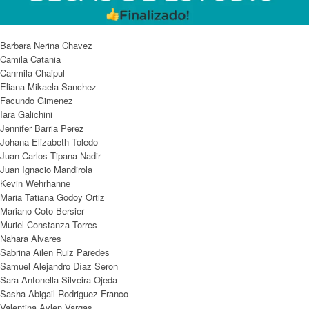
Barbara Nerina Chavez
Camila Catania
Canmila Chaipul
Eliana Mikaela Sanchez
Facundo Gimenez
Iara Galichini
Jennifer Barria Perez
Johana Elizabeth Toledo
Juan Carlos Tipana Nadir
Juan Ignacio Mandirola
Kevin Wehrhanne
Maria Tatiana Godoy Ortiz
Mariano Coto Bersier
Muriel Constanza Torres
Nahara Alvares
Sabrina Ailen Ruiz Paredes
Samuel Alejandro Díaz Seron
Sara Antonella Silveira Ojeda
Sasha Abigail Rodriguez Franco
Valentina Aylen Vargas