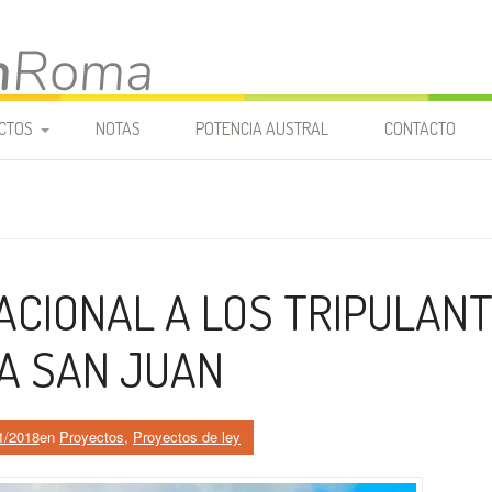
tado Nacional – Tierra del Fue
CTOS
NOTAS
POTENCIA AUSTRAL
CONTACTO
TOS DE LEY
CTOS DE
RACIÓN
CIONAL A LOS TRIPULANT
CTOS DE
UCIÓN
A SAN JUAN
1/2018
en
Proyectos
,
Proyectos de ley