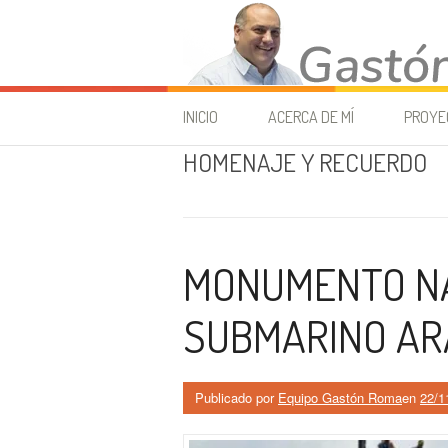
Ir a la página
Gastón Roma – Dipu
INICIO
ACERCA DE MÍ
PROYE
HOMENAJE Y RECUERDO
PROYEC
PROYE
DECLA
MONUMENTO NA
PROYE
RESOL
SUBMARINO AR
Publicado por
Equipo Gastón Roma
en
22/1