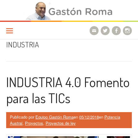
Ir a la página
INDUSTRIA
INDUSTRIA 4.0 Fomento
para las TICs
Publicado por
Equipo Gastón Roma
en
05/12/2018
en
Potencia
Austral
,
Proyectos
,
Proyectos de ley