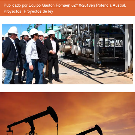
Publicado por
Equipo Gastón Roma
en
02/10/2018
en
Potencia Austral
,
Proyectos
,
Proyectos de ley