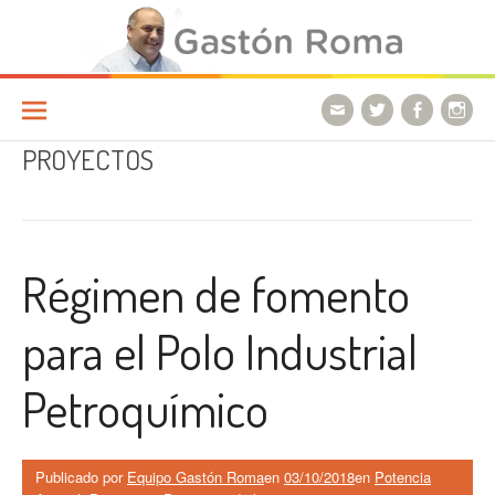
Ir a la página
PROYECTOS
Régimen de fomento
para el Polo Industrial
Petroquímico
Publicado por
Equipo Gastón Roma
en
03/10/2018
en
Potencia