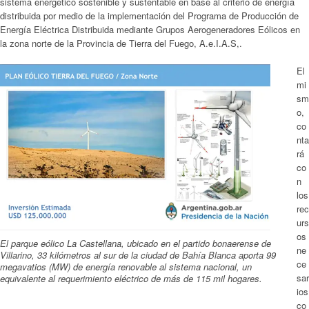
sistema energético sostenible y sustentable en base al criterio de energía
distribuida por medio de la implementación del Programa de Producción de
Energía Eléctrica Distribuida mediante Grupos Aerogeneradores Eólicos en
la zona norte de la Provincia de Tierra del Fuego, A.e.I.A.S,.
El
mi
sm
o,
co
nta
rá
co
n
los
rec
urs
os
El parque eólico La Castellana, ubicado en el partido bonaerense de
ne
Villarino, 33 kilómetros al sur de la ciudad de Bahía Blanca aporta 99
ce
megavatios (MW) de energía renovable al sistema nacional, un
sar
equivalente al requerimiento eléctrico de más de 115 mil hogares.
ios
co