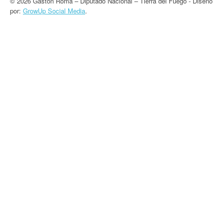
© 2026 Gastón Roma – Diputado Nacional – Tierra del Fuego - Diseño
por:
GrowUp Social Media
.