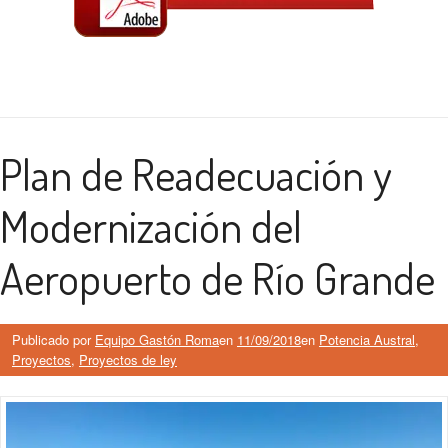
Plan de Readecuación y
Modernización del
Aeropuerto de Río Grande
Publicado por
Equipo Gastón Roma
en
11/09/2018
en
Potencia Austral
,
Proyectos
,
Proyectos de ley