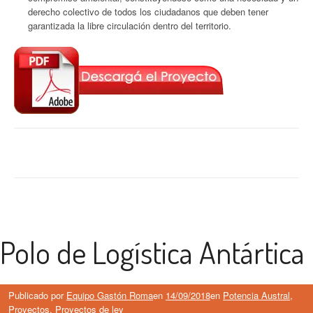
derecho colectivo de todos los ciudadanos que deben tener
garantizada la libre circulación dentro del territorio.
Polo de Logística Antártica
Publicado por
Equipo Gastón Roma
en
14/09/2018
en
Potencia Austral
,
Proyectos
,
Proyectos de ley