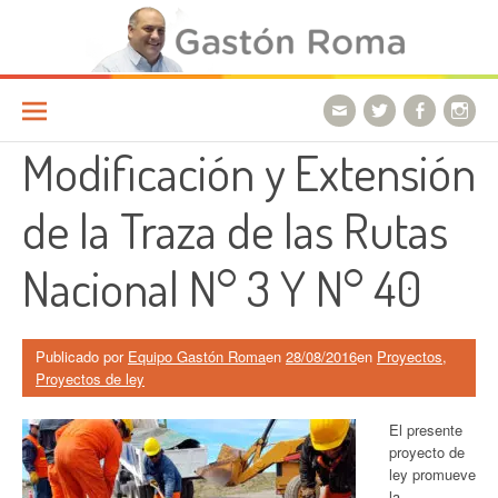
Ir a la página
Modificación y Extensión
de la Traza de las Rutas
Nacional N° 3 Y N° 40
Publicado por
Equipo Gastón Roma
en
28/08/2016
en
Proyectos
,
Proyectos de ley
El presente
proyecto de
ley promueve
la