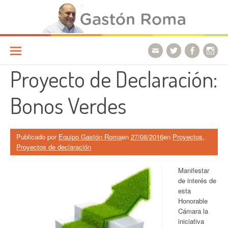
Ir a la página
Proyecto de Declaración:
Bonos Verdes
Publicado por
Equipo Gastón Roma
en
27/08/2016
en
Proyectos
,
Proyectos de declaración
Manifestar
de interés de
esta
Honorable
Cámara la
iniciativa