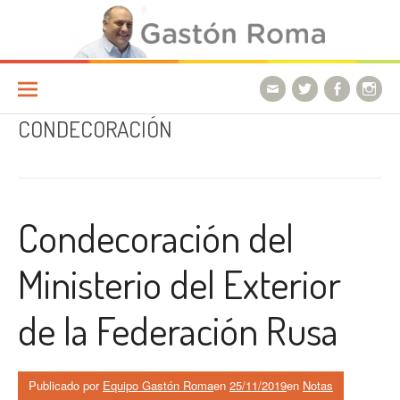
Ir a la página
CONDECORACIÓN
Condecoración del
Ministerio del Exterior
de la Federación Rusa
Publicado por
Equipo Gastón Roma
en
25/11/2019
en
Notas