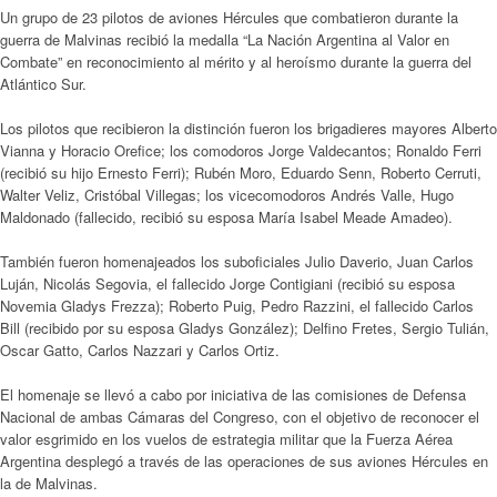
Un grupo de 23 pilotos de aviones Hércules que combatieron durante la
guerra de Malvinas recibió la medalla “La Nación Argentina al Valor en
Combate” en reconocimiento al mérito y al heroísmo durante la guerra del
Atlántico Sur.
Los pilotos que recibieron la distinción fueron los brigadieres mayores Alberto
Vianna y Horacio Orefice; los comodoros Jorge Valdecantos; Ronaldo Ferri
(recibió su hijo Ernesto Ferri); Rubén Moro, Eduardo Senn, Roberto Cerruti,
Walter Veliz, Cristóbal Villegas; los vicecomodoros Andrés Valle, Hugo
Maldonado (fallecido, recibió su esposa María Isabel Meade Amadeo).
También fueron homenajeados los suboficiales Julio Daverio, Juan Carlos
Luján, Nicolás Segovia, el fallecido Jorge Contigiani (recibió su esposa
Novemia Gladys Frezza); Roberto Puig, Pedro Razzini, el fallecido Carlos
Bill (recibido por su esposa Gladys González); Delfino Fretes, Sergio Tulián,
Oscar Gatto, Carlos Nazzari y Carlos Ortiz.
El homenaje se llevó a cabo por iniciativa de las comisiones de Defensa
Nacional de ambas Cámaras del Congreso, con el objetivo de reconocer el
valor esgrimido en los vuelos de estrategia militar que la Fuerza Aérea
Argentina desplegó a través de las operaciones de sus aviones Hércules en
la de Malvinas.