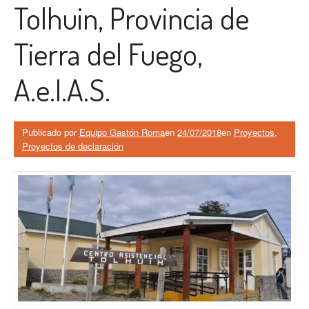
Tolhuin, Provincia de
Tierra del Fuego,
A.e.I.A.S.
Publicado por
Equipo Gastón Roma
en
24/07/2018
en
Proyectos
,
Proyectos de declaración